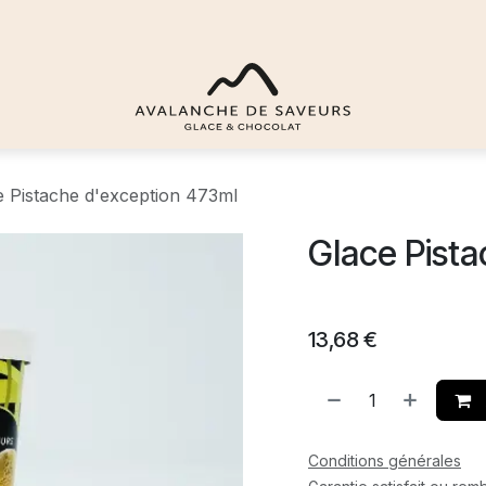
e Pistache d'exception 473ml
Glace Pist
13,68
€
Conditions générales