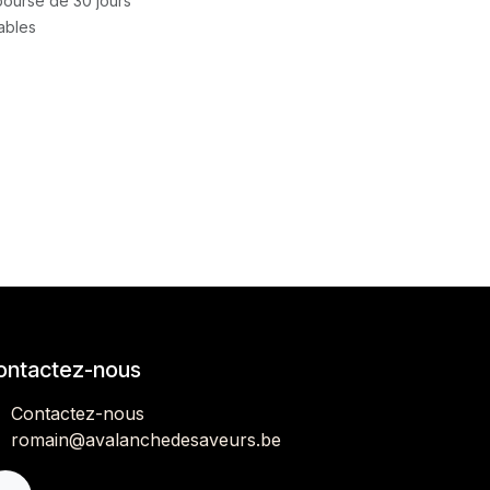
mboursé de 30 jours
rables
ontactez-nous
Contactez-nous
romain@avalanchedesaveurs.be